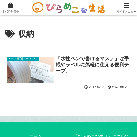
快適に在宅ワークをこなすためのブログ。
SHOP営業中
サイドメニュー
収納
「水性ペンで書けるマステ」は手
ノート事例・ライフスタイル
帳やラベルに気軽に使える便利テ
ープ。
2017.07.23
2026.06.25
ホーム
「ぴらめこな生活」について