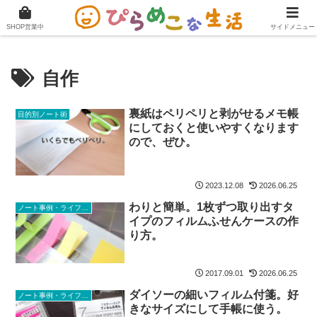
快適に在宅ワークをこなすためのブログ。
SHOP営業中
サイドメニュー
自作
裏紙はペリペリと剥がせるメモ帳
目的別ノート術
にしておくと使いやすくなります
ので、ぜひ。
2023.12.08
2026.06.25
わりと簡単。1枚ずつ取り出すタ
ノート事例・ライフスタイル
イプのフィルムふせんケースの作
り方。
2017.09.01
2026.06.25
ダイソーの細いフィルム付箋。好
ノート事例・ライフスタイル
きなサイズにして手帳に使う。