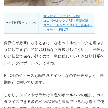
・
サラサクリップ（ZEBRA)
・
ユニボールシグノRT（三菱鉛筆）
水性顔料系ゲルインク
・
ユニボールシグノRT1（三菱鉛筆）
・
ジュース（PILOT）
保存性が必要になるときは、なるべく水性インクを選ぶよ
うにしてます。特に顔料系なら裏抜けしにくいし、発色も
いい状態で保存が効くので丁寧に残したいときは顔料系ゲ
ルインクのボールペンですね。
PILOTのジュースも顔料系のインクなので発色がよく、長
期保存に向いています。
しかし、シグノやサラサは単色のボールペンの他に、カス
タマイズできる多色ペンの種類も豊富でいろんな場面で使