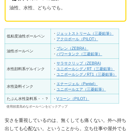
油性、水性、どちらでも。
・
ジェットストリーム（三菱鉛筆）
低粘度油性ボールペン
・
アクロボール（PILOT）
・
ブレン（ZEBRA）
油性ボールペン
・
パワータンク（三菱鉛筆）
・
サラサクリップ（ZEBRA)
水性顔料系ゲルインク
・
ユニボールシグノRT（三菱鉛筆）
・
ユニボールシグノRT1（三菱鉛筆）
・
エナージェル（Pentel）
水性染料インク
・
ユニボールエア（三菱鉛筆）
たぶん水性染料系・・？
・
Vコーン（PILOT）
使用頻度高めなボールペンをピックアップ
安さを重視しているのは、無くしても痛くない。外へ持ち
出しても心配ない。ということから。立ち仕事や屋外でも