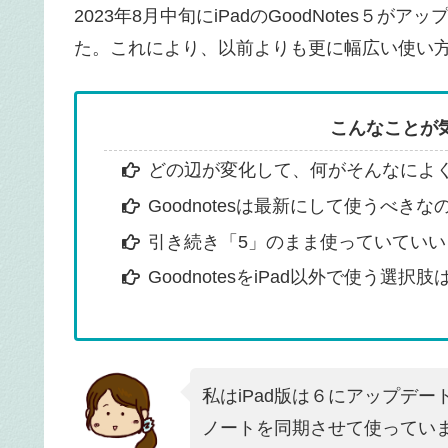
2023年8月中旬にiPadのGoodNotes５が
た。これにより、以前よりも更に幅広い使い
こんなことが
どの辺が変化して、何がそんなによ
Goodnotesは最新にして使うべきな
引き続き「5」のまま使っていていい
GoodnotesをiPad以外で使う選択
私はiPad版は６にアップデー
ノートを同期させて使ってい