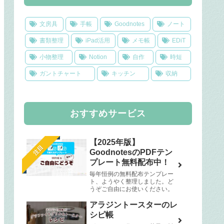
文房具
手帳
Goodnotes
ノート
書類整理
iPad活用
メモ帳
EDiT
小物整理
Notion
自作
時短
ガントチャート
キッチン
収納
おすすめサービス
【2025年版】
注目
GoodnotesのPDFテン
プレート無料配布中！
毎年恒例の無料配布テンプレー
ト、ようやく整理しました。ど
うぞご自由にお使いください。
アラジントースターのレ
シピ帳