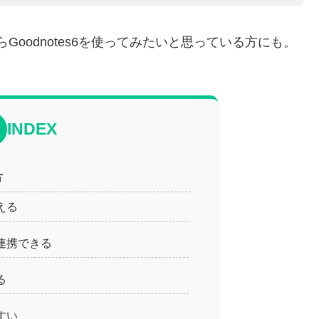
らGoodnotes6を使ってみたいと思っている方にも。
INDEX
方
える
連携できる
る
すい