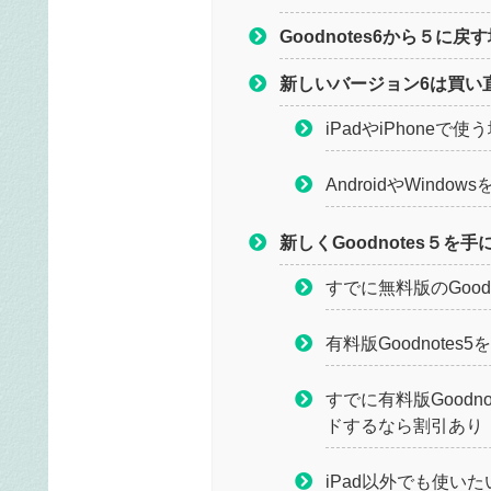
Goodnotes6から５に戻
新しいバージョン6は買い
iPadやiPhoneで
AndroidやWindo
新しくGoodnotes５
すでに無料版のGood
有料版Goodnote
すでに有料版Goodn
ドするなら割引あり
iPad以外でも使い